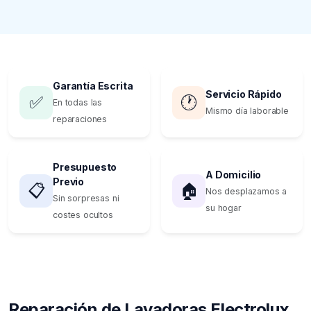
Garantía Escrita
Servicio Rápido
✅
🕐
En todas las
Mismo día laborable
reparaciones
Presupuesto
A Domicilio
Previo
📋
🏠
Nos desplazamos a
Sin sorpresas ni
su hogar
costes ocultos
Reparación de Lavadoras Electrolux