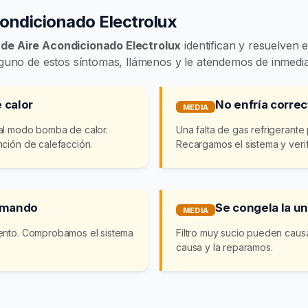
condicionado Electrolux
 de Aire Acondicionado Electrolux
identifican y resuelven e
lguno de estos síntomas, llámenos y le atendemos de inmedia
 calor
No enfría corre
MEDIA
 al modo bomba de calor.
Una falta de gas refrigerante
nción de calefacción.
Recargamos el sistema y veri
l mando
Se congela la un
MEDIA
iento. Comprobamos el sistema
Filtro muy sucio pueden causa
causa y la reparamos.