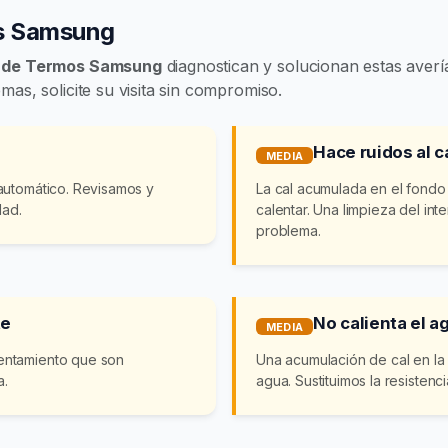
os Samsung
n de Termos Samsung
diagnostican y solucionan estas avería
as, solicite su visita sin compromiso.
Hace ruidos al c
MEDIA
automático. Revisamos y
La cal acumulada en el fondo
dad.
calentar. Una limpieza del int
problema.
te
No calienta el a
MEDIA
entamiento que son
Una acumulación de cal en la 
a.
agua. Sustituimos la resistenc