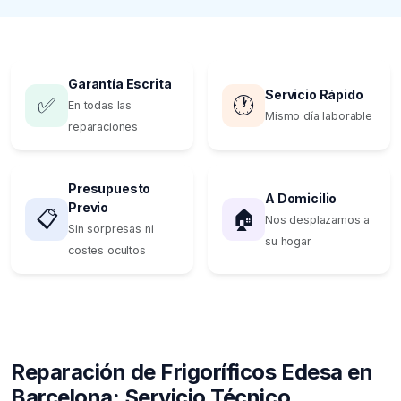
Garantía Escrita
Servicio Rápido
✅
🕐
En todas las
Mismo día laborable
reparaciones
Presupuesto
A Domicilio
Previo
📋
🏠
Nos desplazamos a
Sin sorpresas ni
su hogar
costes ocultos
Reparación de Frigoríficos Edesa en
Barcelona: Servicio Técnico