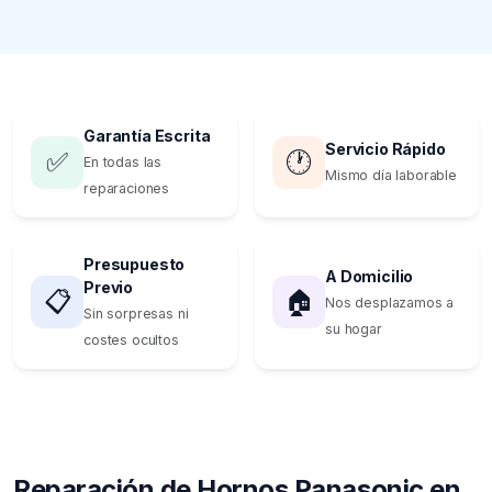
Garantía Escrita
Servicio Rápido
✅
🕐
En todas las
Mismo día laborable
reparaciones
Presupuesto
A Domicilio
Previo
📋
🏠
Nos desplazamos a
Sin sorpresas ni
su hogar
costes ocultos
Reparación de Hornos Panasonic en