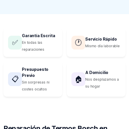
Garantía Escrita
Servicio Rápido
✅
🕐
En todas las
Mismo día laborable
reparaciones
Presupuesto
A Domicilio
Previo
📋
🏠
Nos desplazamos a
Sin sorpresas ni
su hogar
costes ocultos
Reparación de Termos Bosch en