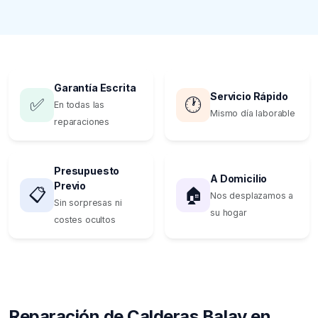
Garantía Escrita
Servicio Rápido
✅
🕐
En todas las
Mismo día laborable
reparaciones
Presupuesto
A Domicilio
Previo
📋
🏠
Nos desplazamos a
Sin sorpresas ni
su hogar
costes ocultos
Reparación de Calderas Balay en